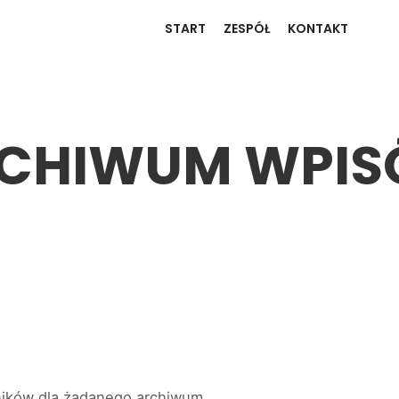
START
ZESPÓŁ
KONTAKT
CHIWUM WPI
ników dla żądanego archiwum.