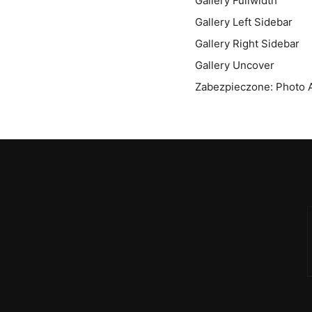
Gallery Fullwidth
Gallery Left Sidebar
Gallery Right Sidebar
Gallery Uncover
Zabezpieczone: Photo 