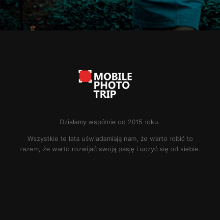
Działamy wspólnie od 2015 roku.
Wszystkie te lata uświadamiają nam, że warto robić to
razem, że warto rozwijać swoją pasję i uczyć się od siebie.