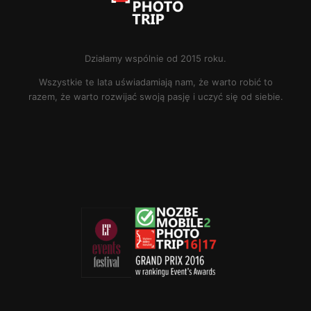
Działamy wspólnie od 2015 roku.
Wszystkie te lata uświadamiają nam, że warto robić to
razem, że warto rozwijać swoją pasję i uczyć się od siebie.