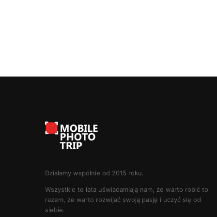
Działamy wspólnie od 2015 roku.
Wszystkie te lata uświadamiają nam, że warto robić to
razem, że warto rozwijać swoją pasję i uczyć się od
siebie.